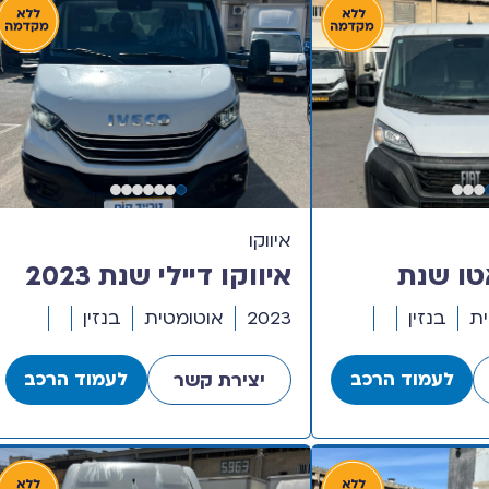
איווקו
טו שנת
איווקו דיילי שנת 2023
גם קצר נמוך
דגם חד קבינה עם ארגז
ת
בנזין
2023
אוטומטית
בנזין
סגור
לעמוד הרכב
לעמוד הרכב
יצירת קשר