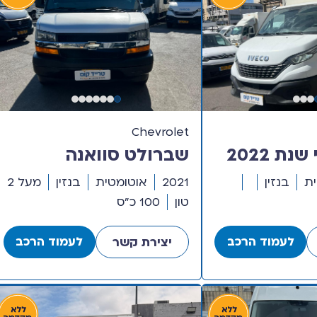
Chevrolet
איווקו דיילי שנת 2022
שברולט סוואנה
ינה עם ארגז
מסחרית שנת 2021 דגם
ת
בנזין
2021
אוטומטית
בנזין
מעל 2
ראולית
קצר חצי קומבי
טון
100 כ"ס
לעמוד הרכב
לעמוד הרכב
יצירת קשר