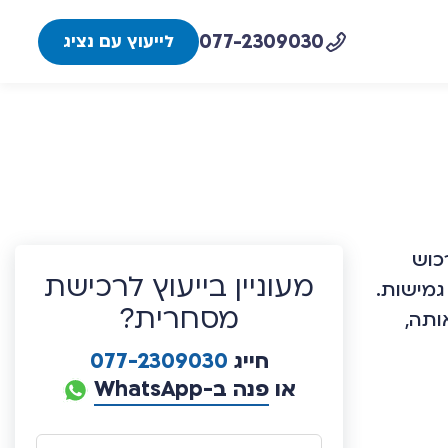
077-2309030
לייעוץ עם נציג
כוש
מעוניין בייעוץ לרכישת
גמישות.
מסחרית?
ותה,
חייג
077-2309030
או
פנה ב-WhatsApp