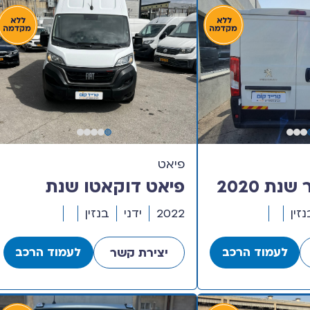
פיאט
פיג’ו בוקסר שנת 2020
פיאט דוקאטו שנת
וך עם ארגז
2022 דגם XL סופר
נזין
2022
ידני
בנזין
ארוך סופר גבוה
לעמוד הרכב
לעמוד הרכב
יצירת קשר