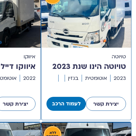
טויוטה
איווקו
טויוטה הינו שנת 2023
עם ארגז ודופן
דגם חד קב
2023
אוטומטית
בנזין
2022
אוטומטי
הידראולית
ורמפה היד
לעמוד הרכב
יצירת קשר
יצירת קשר