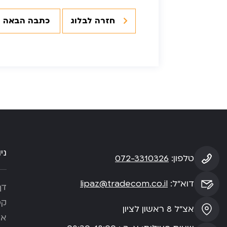
חזרה לבלוג
כתבה הבאה
ני
טלפון:
072-3310326
דוא”ל:
lipaz@tradecom.co.il
דף
קט
אצ”ל 8 ראשון לציון
או