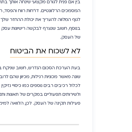
בין אם פנית לגורם מקצועי שינחה אותך בתה
המסמכים הרלוונטיים. דו”חות רווח והפסד, ה
לגוף המלווה להעריך את יכולת ההחזר שלך
בנוסף, חשוב שנצרף לבקשה רישיונות עסק ור
של העסק.
לא לשכוח את הביטוח
בעת הערכת הסכום הנדרש, חשוב שניקח בחש
שונה מאשר מכוניות רגילות, מכיוון שהם לר
לכלול רכיבים רבים נוספים כמו כיסויי נזיק
ולשירותים תפעוליים במקרים של תאונות ו
פעילות תקינה של העסק. לכן, הלוואה למימו