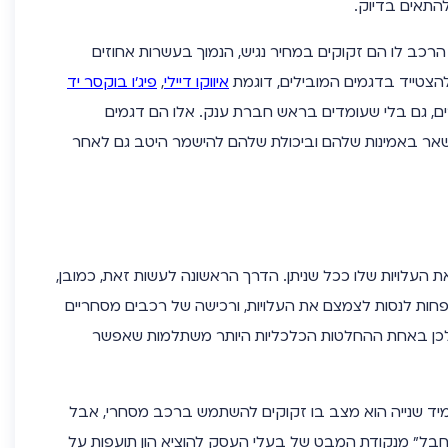
להתאים בדיוק.
ב לו הם זקוקים במחיר נגיש, הנמוך בעשרות אחוזים
הצטייד בדגמים המובילים, דוגמת
איווקו דיילי
,
פיג’ו בוקסר יד
ם, גם בלי שעומדים בראש חברת ענק. אלו הם דגמים
השאר באמינות שלהם וביכולת שלהם להישמר היטב גם לאחר
ת העלויות שלו ככל שניתן. הדרך הראשונה לעשות זאת, כמובן,
חות לנסות לצמצם את העלויות, ורכישה של רכבים מסחריים
ן לכן באחת ההחלטות הכלכליות היותר משתלמות שאפשר
מיד שנייה הוא מצב בו זקוקים להשתמש ברכב מסחרי, אבל
“חבל” מנקודת המבט של בעלי העסק להוציא הון תועפות על