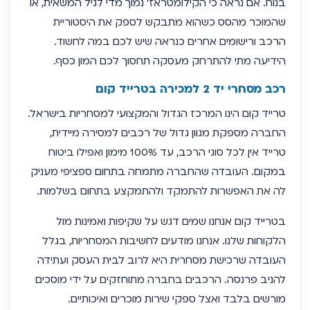
בנוח. אם נראה כי הקילומטראז’ נמוך מדי לגיל המשאית, או
שהמוכר מהסס כשהוא מתבקש לספק את היסטוריית
הרכב ורישומים אחרים כנראה שיש לכם במה לחשוד.
הידיעה מתי להתרחק מעסקה תחסוך לכם המון כסף.
רכב מסחרי יד 2 למכירה בטרייד קום
טרייד קום הינו המרכז הגדול והמקצועי למסחריות בישראל.
החברה מספקת מגוון גדול של רכבים למסירה מיידית,
טרייד אין לכל סוגי הרכב, עד 100% מימון ואפילו ביטוח
במקום. העובדה שהחברה מתמחה בתחום ספציפי מעניק
לה את האפשרות להתמקד ולהתמקצע בתחום בשלמות.
בטרייד קום אנחנו שמים דגש על שקיפות ואמינות מול
הלקוחות שלנו. אנחנו מודעים לחשיבות המסחריות, בגלל
העובדה שרכישת מסחרית היא לרוב לבית העסק ועתידה
להניב פרנסה. הרכבים בחברה מתוחזקים על ידי מוסכים
מורשים בלבד ואצל ספקי שירות מוכרים ואיכותיים.