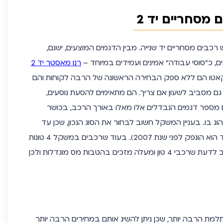
מסחריים יד 2
ש
רכבים מסחריים יד שנייה
. מבין הדגמים המוצעים, ישנם,
ם, כ”סוסי עבודה” אמינים ועמידים במיוחד –
רנו מאסטר יד 2
וקאטו הם ללא ספק הבחירה הראשונה של הרבה לקוחות והם
ם מסביב לשעון אם צריך. הם מתאימים להסעת נוסעים,
 מספר דגמים הנבדלים אלו מאלו באורך הרכב, בכושר
וג בו. בעניין המשקל חשוב לבחור את הסוג הנכון, שכן עד
משקל של 3.5 טונות מספיק רישיון B (כל עוד הוא הונפק לפני שנת 2007). בעוד שרכבים במשקל 4 טונות
ומעלה מצריכים רישיון מסוג 03. בנוסף, חשוב לדעת שרכבי 4 טון ומעלה מזכים בהטבות מס מוגדלות ולכן
מת הרבה יותר, שכן ניתן להשיג אותם במחירים הרבה יותר