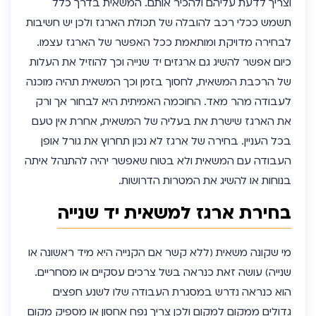
וצריך לדעת עליהם ולהכיר אותם. המשאית בדרך כלל
תשמש ככלי רכב להובלה של תכולת הארגז ולכן יש חשיבות
לבחירה מדויקת ומותאמת ככל האפשר של הארגז עצמו.
כיום אפשר להשיג גם ארגזים יד שנייה וכך להוזיל את העלות
של הרכבת המשאית, לחסוך בזמן וכך המשאית תהיה מוכנה
לעבודה מהר מאד. החוכמה האמיתית היא לבחור אך ורק
את הארגז שישרת את בעליה של המשאית, אחרת אין טעם
בכל העניין. בחירה של ארגז לא נכון תחרוץ את גורל אופן
העבודה עם המשאית ולא בטוח שאפשר יהיה להתנהל איתה
בנוחות או להשיג את המטרות הדרושות.
בחירת ארגז למשאית יד שנייה
מי שקונה משאית (ללא קשר אם הקנייה היא מיד ראשונה או
שנייה) עושה זאת כנראה בשל צרכים עסקיים או מסחריים.
הוא כנראה נדרש במסגרת העבודה שלו לשנע חפצים
גדולים ממקום למקום ולכן צריך נפח אחסון או מספיק מקום