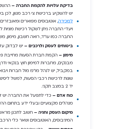
בדיקת עלויות להקמת החברה –
ההשקע
יש להשקיע ברכישת צי רכב מגוון, לכן ב
למכירה
, אוטובוסים מפוארים ומאובזרים
ויעדי החברה ניתן לשקול רכישת מוניות למ
החברה כמו עו”ד, רואה חשבון, מימון, מש
ביטוחים לעסק ולרכבים –
יש לבדוק עלו
מימון –
הקמת חברת הסעות מחייבת פתרונ
מבנקים, מחברות למימון חוץ בנקאי ודרך 
במקביל, יש לנהל מו”מ מול חברות ויבואנ
שונות לרכישת רכבי הסעות, למשל ליסינג
יד 2 במצב תקני.
כוח אדם –
כדי לתפעל את החברה יש לגיי
מנהלים מקצועיים ובעלי ידע בתחום ההיסע
מיקום העסק וחניה –
חשוב לתכנן מראש 
המיניבוסים, האוטובוסים ושאר כלי הרכב.