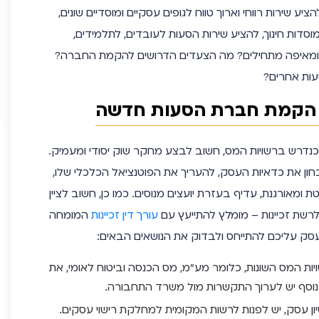
רות רווחי וארוך טווח לגופים עסקיים ומוסדיים שונים,
מוסדות חינוך, להציע שירות הסעות לעובדים, לתלמידים,
. איך ומאיפה מתחילים? מה הצעדים הדרושים להקמת החברה?
סעות אחרים?
 הקמת חברת הסעות חדשה
נדרש ברשויות המס, חשוב לבצע מחקר שוק יסודי ומעמיק.
ון את כדאיות העסק, להעריך את הפוטנציאל הכלכלי שלו,
ת ומאורגנת, עדיף בעזרת יועצים מנוסים. כמו כן, חשוב לציין
ת זכיינות – מומלץ להתייעץ עם
עורך דין זכיינות
המומחה
סק עליכם להתייחס ולבדוק את הנושאים הבאים:
יות המס השונות, כלומר מע”מ, מס הכנסה וביטוח לאומי, את
וסף יש לערוך התקשרות מול משרד התחבורה.
ן עסק, יש לפנות לרשות המקומית למחלקת רישוי עסקים.