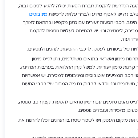
ה הנדרשת להקמת חברת הסעות יכולה להגיע לסכום גבוה,
שלב זה יש לאסוף מידע ולברר עלויות לרכישת
מיניבוסים
 היטב, רכבי הסעות זעירים עם מזגן מקפיא ובהתאם לצורך
כירה, לימוזינה וכו’. יש להתייחס לעלויות נוספות להקמת
רד ועוד.
יות של ביטוחים לעסק, לרכבי ההסעות, לנהגים ולנוסעים.
ות מימון ואשראי בתנאים משתלמים, ניתן לגייס מימון
קרנות מימון ייעודיות, למשל קרן ההלוואות בערבות המדינה.
י רכב המציעים אוטובוסים ומיניבוסים למכירה. יש אפשרויות
, תשלומים וכו’, וכדאי לבדוק גם מה המחיר של רכבי הסעות
ס נהגים מיומנים עם רישיון מתאים להסעות, קצין רכב מנוסה,
ים, מזכירות ועובדים נוספים.
את מיקום העסק ויש לשכור שטח בו הנהגים יוכלו להחנות את